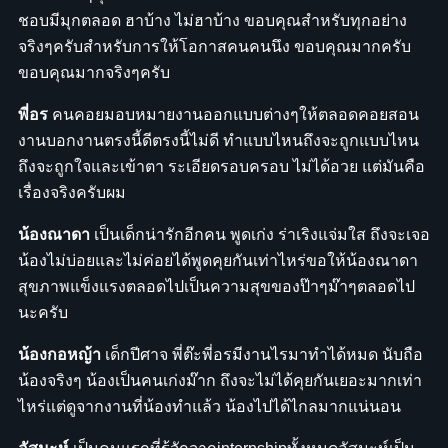
ชอบมีมุกตลอด ฮาบ้าง ไม่ฮาบ้าง ขอบคุณสำหรับทุกอย่าง
จริงๆครับสำหรับการให้โอกาสคนคนนึง ขอบคุณมากครับ
ขอบคุณมากจริงๆครับ
พี่อร
คนคอยมอบหมายงานออกแบบต่างๆให้ตลอดคอยสอน
งานบอกงานตรงนี้ดีตรงนี้ไม่ดี ทำแบบไหนถึงจะถูกแบบไหน
ถึงจะถูกใจและเข้าตา ระเอียดรอบครอบ ไม่ได้อวย แต่มันคือ
เรื่องจริงครับผม
น้องณาดา
เป็นเด็กน่ารักอีกคน พูดเก่ง ร่าเริงแจ่มใส ถึงจะเจอ
น้องไม่บ่อยและไม่ค่อยได้พูดคุยกันเท่าไหร่ขอให้น้องณาดา
สุขภาพแข็งแรงตลอดไปเป็นความสุขของป๊าๆม๊าๆตลอดไป
นะครับ
น้องกอหญ้า
เด็กปีศาจ พี่ต๊ะพี่อรมีงานไรมาทำได้หมด นับถือ
น้องจริงๆ น้องเป็นคนเก่งม๊าก ถึงจะไม่ได้คุยกันเยอะมากเท่า
ไหร่แต่ดูจากงานที่น้องทำแล้ว น้องไปได้ไกลมากแน่นอน