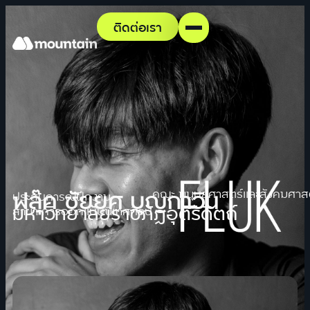
ติดต่อเรา
ฟลุ๊ค ชัยยศ บุญกาวิน
คณะ มนุษยศาสตร์และสังคมศาส
ประสบการณ์ฝึกงาน
มหาวิทยาลัยราชภัฏอุตรดิตถ์
สาขา การออกแบบนิเทศศิลป์