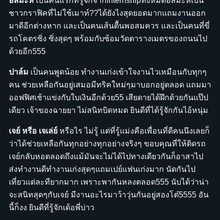
อัสมะห์
เป็นคนแรกที่รู้จักจากinternshipทั้งหมดอัสมะห์เป็น
ชาวกราฟิคที่ไม่ใช้เมาท์??ได้ยังไงสุดยอดมากแถมงานออก
มาดีอีกต่างหาก และเป็นคนเส้นตื้นพอสมควร และเป็นคนที่ขี่
รถโคตรซิ่ง ซิ่งสุดๆ พร้อมกับซ้อมวัดตารางเมตรของถนนไป
ด้วยอีก555
ปาล์ม
เป็นคนพูดน้อย ทำงานเก่งเข้าใจงานไวเหมือนกับทุกๆ
คน ช่วยเหลือกันอยู่เสมอมีทริคใหม่ๆมาบอกอยู่ตลอด แถมมา
ออฟฟิศเช้าแข่งกับใบเงินอีกด้วย55 เสียดายได้ฝึกด้วยกันแป๊ป
เดียว เจ้าของฉายยา ไม่สนิทบิดหมด ยินดีที่ได้รู้จักกันไอ้หนุ่ม
เจย์ หรือ เจเล่ย์
หรือไร ไม่รู้ แต่ที่รู้แม่งคือเพื่อนที่ดีคนนึงเลยก็
ว่าได้ช่วยเหลือกันทุกอย่างทุกอย่างจริงๆ ขอบคุณที่ให้ติดรถ
เจย์กลับหอตลอดถึงแม้มันจะไม่ได้ไปทางเดียวกันก็อาสาไป
ส่งทำงานดีทำงานเก่งสุดๆแถมเปย์แฟนเก่งมาก นัดกันไป
เที่ยวแต่ละทียากมาก เพราะพากันหลงตลอด555 นับได้ว่าน่า
จะสนิทสุดๆกับเจย์ มีงานอะไรมาว้าวุ่นกันอยู่สองโต๋5555 อัน
นี้ก็งง ยินดีที่รู้จักเด้อพี่บ่าว