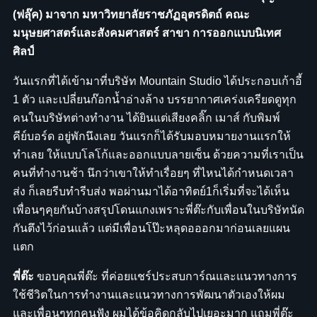
(ฟลุ๊ค) มาจาก มหาวิทยาลัยราชภัฏอุตรดิตถ์ คณะ
มนุษยศาสตร์และสังคมศาสตร์ สาขา การออกแบบนิเทศ
ศิลป์
วันแรกที่ได้เข้ามาที่บริษัท Mountain Studio ได้ประกอบเก้าอี้
1 ตัว และเปลี่ยนก๊อกน้ำอ่างล้าง บรรยากาศเคร่งเครียดดูทุก
คนในบริษัทต่างทำงาน ได้ยินแต่เสียงคลิ๊ก เมาส์ กับพิมพ์
คีย์บอร์ด อยู่พักนึงเลย วันแรกก็ได้รับมอบหมายงานแรกให้
ทำเลย ให้แบบโลโก้และออกแบบลายเซ็น ด้วยความที่เราเป็น
คนที่ทำงานช้า นึกว่าเขาให้ทำเรื่อยๆ ที่ไหนได้กำหนดเวลา
ส่ง ก็เลยรีบทำรีบส่ง พอผ่านมาได้อาทิตย์1ก็เริ่มที่จะได้เห็น
เพื่อนๆคุยกันบ้างสรุปโดนแกงเพราะพี่ต๊ะกับเพื่อนในบริษัทนัด
กันตึงไว้ก่อนแล้ว แต่มีเพื่อนโป๊ะหลุดอออกมาก่อนเลยแผน
แตก
พี่ต๊ะ
ขอบคุณพี่ต๊ะ ที่ค่อยแชร์ประสบการ์ณและแนวทางการ
ใช้ชีวิตในการทำงานและแนวทางการพัฒนาตัวเองให้ผม
และเพื่อนๆทุกคนฟัง ผมได้ข้อคิดกลับไปเยอะมาก แถมพี่ต๊ะ