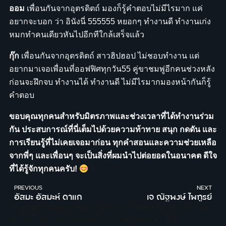
ออม
เพื่อนกันจากอุตรดิตถ์ มองก็รู้คำตอบไม่มีไรมาก แค่
อยากจะบอก ว่า อินังนี่ 555555 หยอกๆ ทำงานดี ทำงานเก่ง
หมกทำคนเดียวหันไปอีกทีใกล้เสร็จแล้ว
กุ๊ก
เพื่อนกันจากอุตรดิตถ์ สาวฮิปฮอป ไม่ชอบทำงาน แต่
อยากมาเจอเพื่อนที่ออฟฟิศทุกวัน55 คู่ขาชมพู่อีกคนช่วงหลัง
ก่อนจะฝึกจบ ทำงานได้ ทำงานดี ไม่มีไรมากมองหน้ากันก็รู้
คำตอบ
ขอบคุณทุกคนสำหรับมิตรภาพและช่วงเวลาที่ได้ทำงานร่วม
กัน ประสบการณ์ที่นี่เต็มไปด้วยความท้าทาย สนุก กดดัน และ
การเรียนรู้ที่ไม่เคยเจอมาก่อน ทุกคำสอนและความช่วยเหลือ
จากพี่ๆ และเพื่อนๆ จะเป็นสิ่งที่ผมนำไปต่อยอดในอนาคต ดีใจ
ที่ได้รู้จักทุกคนครับ!
PREVIOUS
NEXT
อัสมะ อัสมะห์ ดาแก
เจ ณัฐพงษ์ ไพฑูรย์
Graphic Design
,
Web Design
,
นักศึกษาฝึกงาน
,
ฝึกงาน
สหกิจศึกษา
,
รับทำเว็บไซต์
,
ออกแบบกราฟิกดีไซน์
,