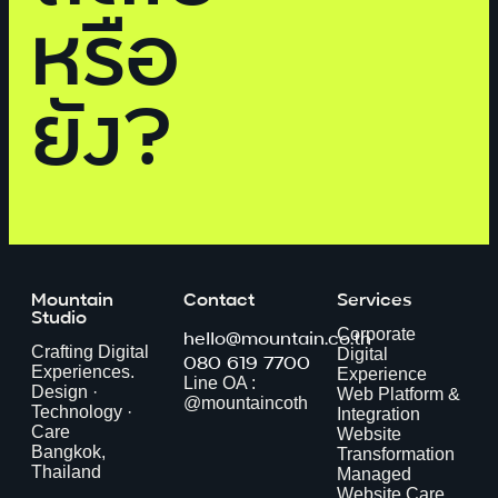
หรือ
ยัง?
Mountain
Contact
Services
Studio
hello@mountain.co.th
Corporate
Crafting Digital
Digital
080 619 7700
Experiences.
Experience
Line OA :
Design ·
Web Platform &
@mountaincoth
Technology ·
Integration
Care
Website
Bangkok,
Transformation
Thailand
Managed
Website Care