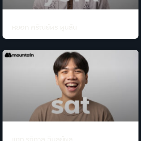
หยอก ศรัณย์พร พูนล้น
แซท รุจิภาส วิบูลย์ผล