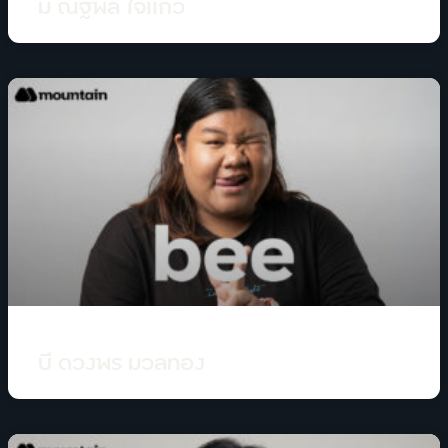
มี่ ณัฐพล ใจเเก้ว
บี ดวงพร มวลทอง