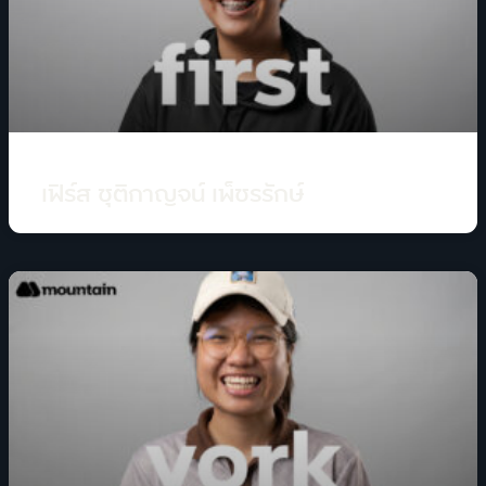
เฟิร์ส ชุติกาญจน์ เพ็ชรรักษ์