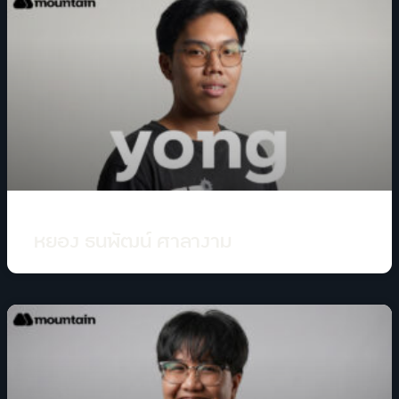
หยอง ธนพัฒน์ ศาลางาม