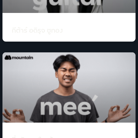
กีต้าร์ อดิรุจ ชูทอง