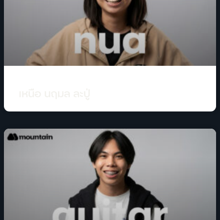
เหนือ นฤมล ละปู่