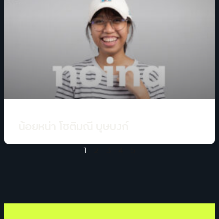
น้อยหน่า โชติมณี บุุษบงก์
1
2
3
4
5