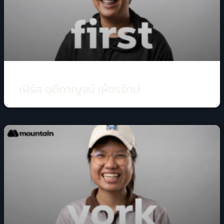
เฟิร์ส ชุติกาญจน์ เพ็ชรรักษ์