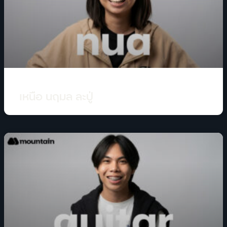
เหนือ นฤมล ละปู่