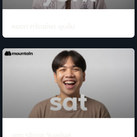
หยอก ศรัณย์พร พูนล้น
แซท รุจิภาส วิบูลย์ผล