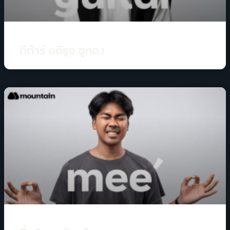
กีต้าร์ อดิรุจ ชูทอง