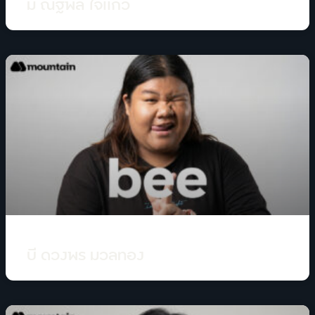
มี่ ณัฐพล ใจเเก้ว
บี ดวงพร มวลทอง