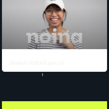
น้อยหน่า โชติมณี บุุษบงก์
1
2
3
4
5