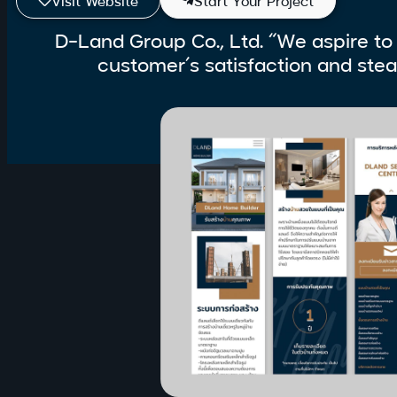
Visit Website
Start Your Project
D-Land Group Co., Ltd. “We aspire to 
customer’s satisfaction and ste