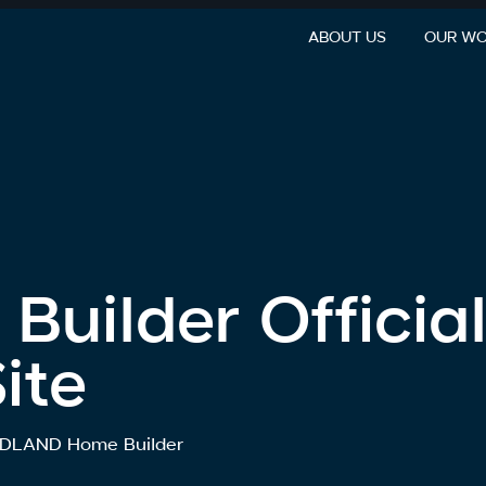
ABOUT US
OUR W
uilder Officia
ite
of DLAND Home Builder