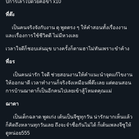
ปการเล่าไปด้วยคือขำ x10
พี่ต๊ะ
เป็นคนจริงจังกับงาน ดุ พูดตรง ๆ ให้คำสอนทั้งเรื่องงาน
และเรื่องการใช้ชีวิตดี ไม่มีหวงเลย
เวลาใจดีก็ชอบเล่นมุข บางครั้งก็ตามฮาไม่ทันเพราะขำค้าง
พี่อร
เป็นคนน่ารัก ใจดี ช่วยสอนงานให้คำแนะนำจุดแก้ไขงาน
ให้ออกมาดี เวลาทำงานก็จริงจังเหมือนพี่ต๊ะเลย แต่ตอนสอน
การบ้านฌาดาก็เป็นอีกคนไปเลยเข้าสู้โหมดคุณแม่
ฌาดา
เป็นเด็กฉลาด พูดเก่ง เต้นเป็นจีซูทุกวัน น่ารักมากเห็นแล้ว
ก็คิดถึงหลานทุกวันเลย ถึงจะจำชื่อกันไม่ได้ ก็เต้นเพลงจีซูให้
ดูหน่อย555