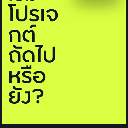
โปรเจ
กต์
ถัดไป
หรือ
ยัง?