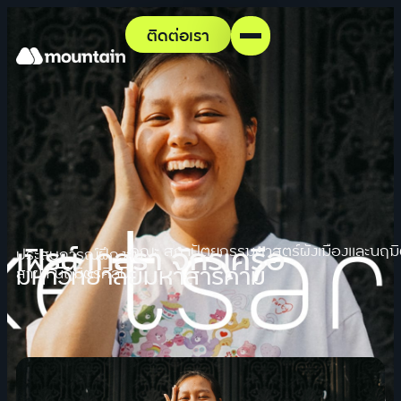
ติดต่อเรา
เฟิรน์ เกสรา จักรเครือ
คณะ สถาปัตยกรรมศาสตร์ผังเมืองและนฤมิ
ประสบการณ์ฝึกงาน
มหาวิทยาลัยมหาสารคาม
สาขา นฤมิตรศิลป์