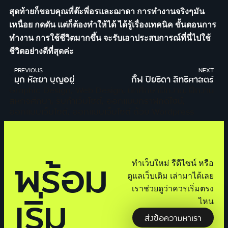
สุดท้ายก็ขอบคุณพี่ต๊ะพี่อรและฌาดา การทำงานจริงๆมัน
เหนื่อย กดดัน แต่ก็ต้องทำให้ได้ ได้รู้เรื่องเทคนิค ขั้นตอนการ
ทำงาน การใช้ชีวิตมากขึ้น จะรับเอาประสบการณ์ที่นี่ไปใช้
ชีวิตอย่างดีที่สุดค่ะ
PREVIOUS
NEXT
มุก หัสยา บุญอยู่
กิ๊ฟ ปิยธิดา สิทธิศาสตร์
Graphic Design
,
Web Design
,
นักศึกษาฝึกงาน
,
ฝึกงาน
สหกิจศึกษา
,
รับทำเว็บไซต์
,
ออกแบบกราฟิกดีไซน์
,
ออกแบบเว็บไซต์
,
ออกแบบเว็บไซต์ ด้วย Wordpress
พร้อม
ทำเว็บใหม่ รีดีไซน์ หรือ
ดูแลเว็บเดิม เล่ามาได้เลย
เราช่วยดูว่าควรเริ่มตรง
เริ่ม
ไหน
ส่งข้อความหาเรา