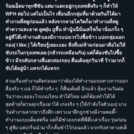
ร้อยเอ็ดมาทุกซีซัน แต่มาแตกอยู่กรุงเทพดีจริง ๆ ก็ทำให้
WFH ต่อไป แต่ไม่เป็นไร เพื่อนอีกกลุ่มที่มาด้วยกันก็ได้มา
ทำงานที่สตูก่อนแล้ว หลังจากหายโควิดก็มาทำงานที่สตู
ทำความสะอาด ดูดฝุ่น ถูพื้น ทำนู้นนี่นั่นเสร็จก็มานั่งเกร็ง ๆ
อยู่ที่โต๊ะทำงานตัวเองมีการแบ่งเวรไปซื้อข้าว แบ่งกลุ่มออก
กอง( I like ) ได้เรียนรู้เยอะแยะ สิ่งที่แม่ห้ามก่อนมาคือไม่ให้
ขับรถในกรุงเทพเลย (กลัวรถเหมือนกัน) แต่ก็ต้องขับไปซื้อ
ข้าว มีรถดับกลางสี่แยกสองรอบ ตื่นเต้นทุกวินาที ว้าวมากก็
ขับได้อยู่น้า แทรกได้แทรก
ส่วนเรื่องทำงานคิดก่อนมาว่าต้องได้ทำงานแบบทางการออก
สื่อจริง ๆ แน่ ก็ได้ทำจริง ๆ ก็ตื่นเต้นดี อีกแล้ว ลุ้นงานวันต่อ
วันว่าจะเจออะไรแบบไหน ทำได้ไหม แต่ก็ต้องทำให้ได้
สุดท้ายก็ผ่านทุกเรื่องมาได้ เก่งจริง ๆ (ให้กำลังใจตัวเอง) บาง
วันทำงานลากยาวถึงดึก เพราะมาฝึกถูกช่วงมีงานพอดี๊~
ทำงานแบบเต็มสตรีม แต่ก็มีช่วงเบรคที่พี่ต๊ะเล่าเรื่อง รุ่นก่อน
ๆ สู่ฟัง แค่เกริ่นนำมาก็กลั้นขำไว้ก่อนแล้ว บวกกับท่าทางสเต็