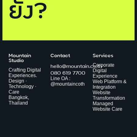
ยัง?
Mountain
Contact
Services
Studio
hello@mountain.co.th
Corporate
Crafting Digital
Digital
080 619 7700
Experiences.
Experience
Line OA :
Design ·
Web Platform &
@mountaincoth
Technology ·
Integration
Care
Website
Bangkok,
Transformation
Thailand
Managed
Website Care