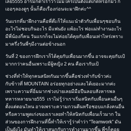
เลย5555 อาร์มก็ด่าเราว่าไม่มีใครเป็นตั้งแต่เกิดหรอกมิ้ว ก็
เออๆลองดูๆ นั้นก็คือเรื่องก่อนจะมาฝึกค่ะ^^
วันแรกที่มาฝึกงานคือพี่ต๊ะก็ให้แนะนำตัวกับเพื่อนๆชอบกิน
อะไรไม่ชอบกินอะไร มีแฟนยัง แพ้อะไร พ่อแม่ทำงานอะไร
มีพี่น้องกี่คน วันแรกก็จะไม่ค่อยได้คุยกับเพื่อนเท่าไหร่เพราะ
มาครึ่งวันพี่ๆมีงานต่อข้างนอก
วันที่ 2 ของการฝึกเราก็ได้คุยกับเพื่อนมากขึ้น อาจจะคุยกับเป้
มากกว่าคนอื่นเพราะมีผู้หญิง 2 คน คือเรากับเป้
ช่วงที่ทำให้ทุกคนสนิทกันมากขึ้นคือช่วงทำกับข้าวค่ะ
กับข้าวที่ MOUNTAIN อร่อยทุกอย่างและได้เยอะมากค่ะ
เพราะความที่อิ่มมากช่วงบ่ายเลยมีมือปืนลอบสังหารพล
ทหารหลายนาย555 เราไม่รู้ว่าเราเริ่มสนิทกับเพื่อนคนอื่นๆ
ตั้งแต่ตอนไหน อาจเพราะความกวนตีนหรือชอบแกล้งคนอื่น
หรือความพูดเก่งของเราเลยทำให้สนิทกับเพื่อนเร็วมาก ใน
ส่วนของการฝึกงานที่นี้ทำให้เรารู้ว่าคำว่า “Teamwork” มัน
เป็นยังไง มันทำให้เราสนุกกับการทำงานมากขึ้น พี่ๆก็คอย