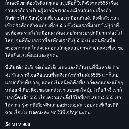
ก็มองพี่เขาต้องใจดีแน่ๆเลย สรุปคือก็ใจดีจริงๆค่ะ555 เรื่อง
งานเราถือว่าเรียนรู้จากพี่อรเยอะเหมือนกันค่ะ เรื่องทำ
กับข้าวก็ได้เรียนรู้จากพี่อรเยอะเหมือนกันค่ะ สิ่งที่กลัวเวลา
เข้าครัวคือกลัวชนท้องพี่อร555 ซึ่งวันแรกที่มาเราไม่รู้ว่าพี่
อรท้องเพราะไม่เหมือนคนท้องเลยก้มๆเงยๆปกติมาก ท้องไม่
ใหญ่ จนพี่ต๊ะบอกว่าพี่อรท้องเราถึงรู้5555 เป็นคนท้องที่ส
ตรองมากค่ะ ใกล้จะคลอดแล้วดูแลสุขภาพด้วยนะคะพี่อร ขอ
ให้แข็งแรงทั้งแม่และลูกค่ะ
พี่เกียรติ :
พี่เกียรติเป็นพี่เลี้ยงเดฟและก็เป็นรุ่นพี่ที่มหาลัยด้วย
ค่ะ วันแรกที่เจอคือแบบพี่จะดึงหน้าทำไมค่ะ5555 เราก็เลย
แอบกลัวๆพี่เขาอยู่ แต่พอเริ่มสนิทก็คือพี่เขาก็ตลกแต่จะแป้กๆ
หน่อย พี่เกียรติจะชอบแกล้งเรา แบบตกใจ อุ้ย!! เหี้ย ไรงี้ เราก็
บอกนี้คนจ้า 555 เรื่องความทะลึ่งไว้ใจพี่เขาเลยค่ะ5555 เรา
ได้ความรู้จากพี่เกียรติหลายอย่างเลยค่ะ ขอบคุณพี่เกียรติที่
ช่วยเรื่องโปรเจคนะคะ ขอให้พี่เจริญๆนะคะ
ถึง MTV 900