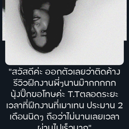
"สวัสดีค่ะ ออกตัวเลยว่าติดค้าง
รีวิวฝึกงานพี่ๆนานม๊ากกกกก
นุ้งปิ๊กขอโทษค่ะ T.Tตลอดระยะ
เวลาที่ฝึกงานที่เมาเทน ประมาน 2
เดือนนิดๆ ถือว่าไม่นานเลยเวลา
ผ่านไปเร็วมาก"