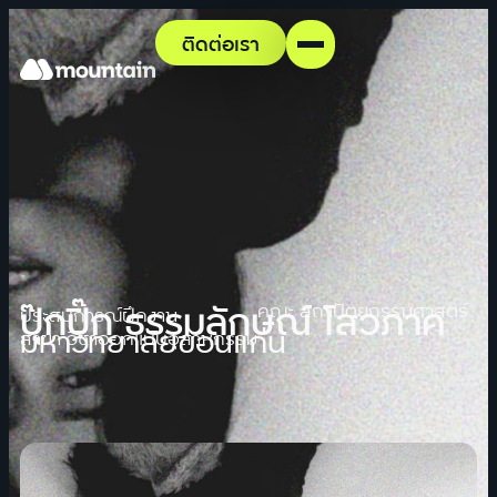
ติดต่อเรา
ปุ๊กปิ๊ก ธรรมลักษณ์ โสวภาค
คณะ สถาปัตยกรรมศาสตร์
ประสบการณ์ฝึกงาน
มหาวิทยาลัยขอนแก่น
สาขา วิชาออกแบบอุสาหกรรม