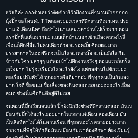
สวัสดีค่ะ ออกตัวเลยว่าติดค้างรีวิวฝึกงานพี่ๆนานม๊ากกกกก
นุ้งปิ๊กขอโทษค่ะ T.T
ตลอดระยะเวลาที่ฝึกงานที่เมาเทน ประ
มาน 2 เดือนนิดๆ ถือว่าไม่นานเลยเวลาผ่านไปเร็วมาก ตอน
แรกปิ๊กตื่นเต้นมากนะ แบบเด็กบ้านนอกเข้าเมืองหลวงไรงี้
เพื่อนก็ฝึกที่อื่น ไปคนเดียวด้วย จะรอดมั๊ย คิดเยอะมาก
บรรยากาศในออฟฟิตจะเป็นไง จะเหงามั๊ย จะเป็นยังไง กิน
ข้าวกับใคร บลาๆๆ แต่พอเข้าไปฝึกงานจริงๆ ตอนแรกก็เกร็ง
เกร็งมาก ไม่รู้จะเริ่มยังไง อะไรยังไง แต่พอผ่านไปซักระยะ
พอเรื่อมปรับตัวได้ ทุกอย่างคือดีมากอ่ะ พี่ๆทุกคนเป็นกันเอง
มาก ใจดี ซื้อขนม ซื้อเลี้ยงของกินตลอดเลย เอะอะอะไรเลี้ยง
หมด ช่วงนั้นคืดกินดีอยู่ดีไปเลย
จนตอนนี้ปิ๊กเรียนจบแล้ว ปิ๊กยังนึกถึงช่วงที่ฝึกงานตลอด มันเห
มือนกับปิ๊กได้อะไรเยอะมากในเวลาแค่เดือน สองเดือน มัน
เป็นสิ่งที่หาไม่ได้ในคาบเรียน พี่ๆสอนอะไรหลายอย่างมาก
จากงานที่พี่ๆให้ทำคือมันเหมือนกับเราต้องศึกษา ต้องเรียนรู้