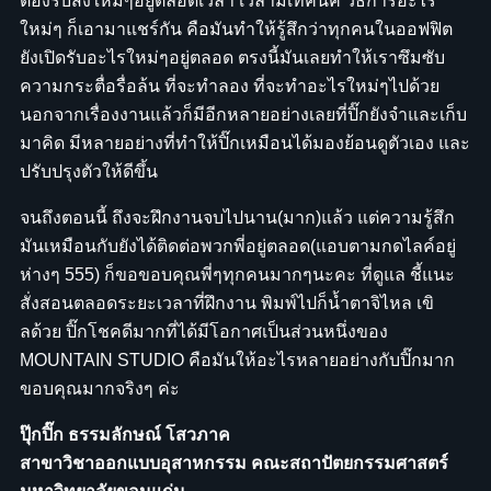
ต้องรับสิ่งใหม่ๆอยู่ตลอดเวลา เวลามีเทคนิค วิธีการอะไร
ใหม่ๆ ก็เอามาแชร์กัน คือมันทำให้รู้สึกว่าทุกคนในออฟฟิต
ยังเปิดรับอะไรใหม่ๆอยู่ตลอด ตรงนี้มันเลยทำให้เราซึมซับ
ความกระตื่อรื่อล้น ที่จะทำลอง ที่จะทำอะไรใหม่ๆไปด้วย
นอกจากเรื่องงานแล้วก็มีอีกหลายอย่างเลยที่ปิ๊กยังจำและเก็บ
มาคิด มีหลายอย่างที่ทำให้ปิ๊กเหมือนได้มองย้อนดูตัวเอง และ
ปรับปรุงตัวให้ดีขึ้น
จนถึงตอนนี้ ถึงจะฝึกงานจบไปนาน(มาก)แล้ว แต่ความรู้สึก
มันเหมือนกับยังได้ติดต่อพวกพี่อยู่ตลอด(แอบตามกดไลค์อยู่
ห่างๆ 555) ก็ขอขอบคุณพี่ๆทุกคนมากๆนะคะ ที่ดูแล ชี้แนะ
สั่งสอนตลอดระยะเวลาที่ฝึกงาน พิมพ์ไปก็น้ำตาจิไหล เขิ
ลด้วย ปิ๊กโชคดีมากที่ได้มีโอกาศเป็นส่วนหนึ่งของ
MOUNTAIN STUDIO คือมันให้อะไรหลายอย่างกับปิ๊กมาก
ขอบคุณมากจริงๆ ค่ะ
ปุ๊กปิ๊ก
ธรรมลักษณ์ โสวภาค
สาขาวิชาออกแบบอุสาหกรรม คณะสถาปัตยกรรมศาสตร์