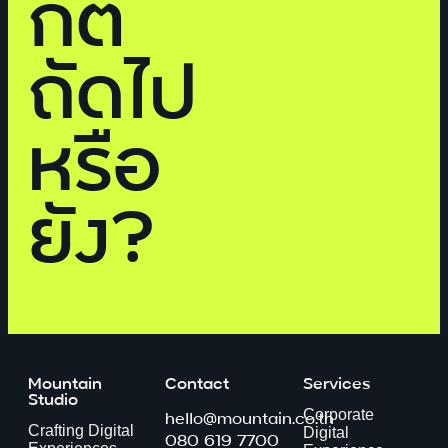
กต์
ถัดไป
หรือ
ยัง?
Mountain
Contact
Services
Studio
hello@mountain.co.th
Corporate
Crafting Digital
Digital
080 619 7700