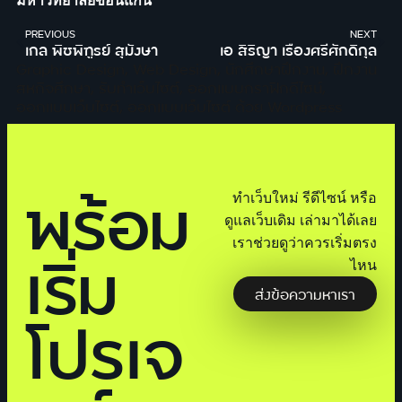
มหาวิทยาลัยขอนแก่น
PREVIOUS
NEXT
เกล พิชพิฑูรย์ สุมังษา
เอ สิริญา เรืองศรีศักดิกุล
Graphic Design
,
Web Design
,
นักศึกษาฝึกงาน
,
ฝึกงาน
สหกิจศึกษา
,
รับทำเว็บไซต์
,
ออกแบบกราฟิกดีไซน์
,
ออกแบบเว็บไซต์
,
ออกแบบเว็บไซต์ ด้วย Wordpress
พร้อม
ทำเว็บใหม่ รีดีไซน์ หรือ
ดูแลเว็บเดิม เล่ามาได้เลย
เราช่วยดูว่าควรเริ่มตรง
เริ่ม
ไหน
ส่งข้อความหาเรา
โปรเจ