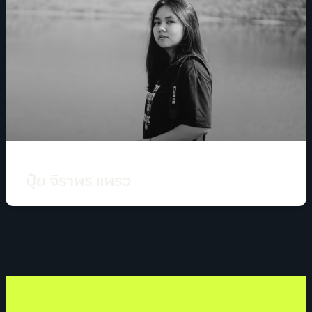
ปุ๋ย จิราพร แพรว