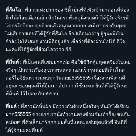
พี่ส้มโอ :
พี่สาวแห่งปากช่อง ซิตี้ เป็นพี่ที่เพิ่งเข้ามาตอนที่น้อง
ฝึกได้เกือบเดือนแล้ว ถึงวันแรกพี่จะดูนิ่งๆแต่ถ้าได้รู้จักจริงๆพี่
โคตรใจดีอะะ คุยด้วยแล้วสนุกมากกกก เคมีเราตรงกันสุดด
ไม่เสียดายเลยที่ได้รู้จักพี่ส้มโอ อีก3เดือนกว่าๆ สู้ๆนะพี่เป็น
กำลังใจให้เสมอ งานพี่ดีอยู่แล้ว เชื่อว่าพี่ต้องผ่านไปได้ ดีใจ
นะคะที่ได้รู้จักพี่ส้วมโอวววว กิกิ
พี่มิ้นท์ :
พี่เป็นคนที่แซ่บมากเว่อ คือใช้ชีวิตคุ้มสุดเหวี่ยงไปเลย
จริงๆ เป็นห่วงเรื่องสุขภาพนะคะ นอนเร็วๆหน่อยพี่เห็นในส
ตอรี่ไอจียันหว่างแทบทุกวันเลยย5555555 เรื่องงานพี่งานดี
อยู่นะ ขอบคุณที่ให้ยืมเมาส์ปากกาใช้นะคะ ยินดีที่ได้รู้จักนะ
พี่มิ้นท์ ไว้ไปเกะกัน55555
พี่เมล์ :
พี่สาวนักหั่นผัก มือวางอันดับหนึ่งจริงๆ หั่นผักได้เซียน
มาก555555 ช่วงแรกเรานั่งทำงานตรงข้ามกันเท้าก็จะชนกัน
หน่อยๆ พี่ตัวเล็กน่ารักกก ผมสั้นนี่แหละแซ่บสุดแล้วพี่ ยินดีที่
ได้รู้จักนะคะพี่เมล์