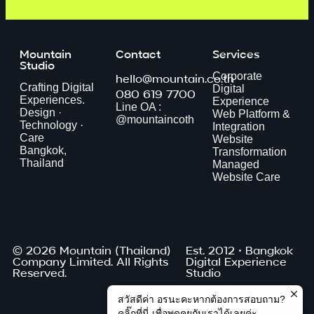
Mountain
Contact
Services
Studio
hello@mountain.co.th
Corporate
Crafting Digital
Digital
080 619 7700
Experiences.
Experience
Line OA :
Design ·
Web Platform &
@mountaincoth
Technology ·
Integration
Care
Website
Bangkok,
Transformation
Thailand
Managed
Website Care
© 2026 Mountain (Thailand)
Est. 2012 · Bangkok
Company Limited. All Rights
Digital Experience
Reserved.
Studio
สวัสดีค่า อรนะคะหากต้องการสอบถาม?
คลิ๊กที่นี่ เพื่อพูดคุยกับเราได้เลยค่ะ