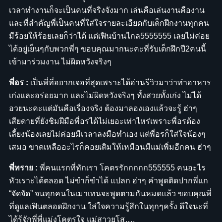
เวลาทำงานก็จะเป็นคนที่จริงจังมาก เล่นคือเล่นงานคืองาน
และที่สำคัญพี่เป็นคนที่ใส่ใจรายละเอียดกับเด็กฝึกงานทุกคน
มีร้อยให้ร้อยเลยก็ว่าได้ แต่เฟินบ้านไกล5555555 เลยไม่ค่อย
ได้อยู่เย็นๆกับพวกพี่ๆ ขอบคุณมากนะคะที่รับเด็กฝึกปี2คนนี้
เข้ามาร่วมงาน ไม่ผิดหวังจริงๆ
พี่อร :
เป็นพี่ที่อยากเจอที่สุดเพราะได้อ่านรีวิวมาว่าทำอาหาร
เก่งและอร่อยมาก และไม่ผิดหวังจริงๆ ทั้งสวยทั้งเก่ง ไม่ได้
อวยนะคะแต่มันคือเรื่องจริง ต้องมาลองเองแล้วจะรู้ ฮ่าๆ
เสียดายที่ยังชิมฝีมือพี่อรได้ไม่เยอะเท่าไหร่เพราะพี่อรต้อง
เลี้ยงน้องเลยไม่ค่อยมีเวลาลงมือทำเอง แต่พี่อรก็ใส่ใจน้องๆ
เสมอ ขาดเหลืออะไรก็คอยเติมให้เหมือนมีแม่เพิ่มอีกคน ฮ่าๆ
พี่ทราย :
พี่คนแรกที่ทักเรา โคตรรักกกกก555555 คนอะไร
หัวเราะได้ตลอด ไม่ขำก็ขำได้ แปลก ฮ่าๆ คำพูดติดปากพี่แก
“จัดจัด” จนทุกคนในเมาเทนจะพูดตามกันหมดแล้ว ขอบคุณพี่
ที่ดูแลเฟินตลอดฝึกงาน ใส่ใจความรู้สึกในทุกๆครั้ง ดีใจนะที่
ได้รู้จักพี่พี่แม่งโคตรใจ แม่สาวยโส….