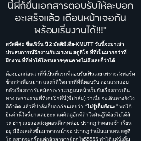
นี้พี่ก็ยื่นเอกสารตอบรับให้ละบอก
อะเสร็จแล้ว เดือนหน้าเจอกัน
พร้อมเริ่มงานได้!!!"
สวัสดีค่ะ ชื่อเฟิร์น ปี 2 มัลติมีเดีย-KMUTT วันนี้จะมาเล่า
ประสบการณ์ฝึกงานกับเมาเทน สตูดิโอ ที่ที่เป็นมากกว่าที่
ฝึกงาน ที่ที่ทำให้ใครหลายๆคนคาดไม่ถึงเลยก็ว่าได้
ต้องบอกก่อนว่าที่นี่เป็นที่แรกที่ตอบรับเฟินเลย เพราะส่งพอร์ต
ช้ากว่าเพื่อนมาก และก็ดีใจมากที่ที่นี่ตอบรับ ตอนแรกแอบ
กลัวเรื่องการรับสมัครเพราะกฎบนหน้าเว็บกับเรื่องการเดิน
ทาง เพราะถามพี่ที่เคยฝึกที่นี่(พี่ปาล์ม) ว่าเนี่ย จะเดินทางยังไง
ดีถ้าติด แล้วพี่ปาล์มก็บอกก่อนเลยว่า
“ไม่รู้เต็มยังนะ”
พอได้
ยินคำนี้ใจนี่บางเลยฮะะ แต่คิดดูอีกทีถ้าใจมันสู้ก็ต้องไปได้สิ
วะ ฮ่าๆ เลยลองส่งดูตอนดึกๆหน่อย ปรากฎว่าตอนเช้า เรียน
อยู่ มีอีเมลเด้งขึ้นมาจากหน้าจอ ปรากฎว่าเป็นเมาเทน สตูดิ
โอ อยากจะกรี๊ดแต่กลัวอาจารย์ตกใจ55555 ทำได้แค่นั่งยิ้ม