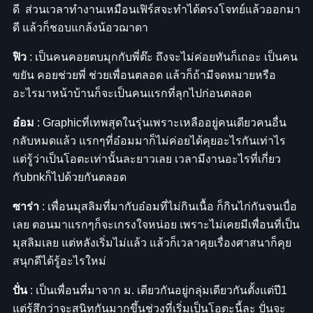
ดี ส่วนเวลาทำงานเหมือนเฟิร์สจะทำได้ตรงโจทย์แล้วออกมา
ดี แล้วก็ชอบแกล้งน้อวฌาดา
ฟิว
: เป็นคนคอยตบมุกกับพี่ต๊ะ ถึงจะไม่ค่อยทันก็เถอะ เป็นคน
ขยัน คอยช่วยพี่ ช่วยเพื่อนตลอด แล้วก็ถ้ามีจดหมายหรือ
อะไรมาหน้าบ้านก็จะเป็นคนแรกที่ลุกไปก่อนตลอด
อ๋อม
: Graphicที่เทพสุดในรุ่นเพราะเหลืออยู่คนเดียวคนอื่น
กลับหมดแล้ว แรกๆที่อ๋อมมาก็ไม่ค่อยได้คุยอะไรกันเท่าไร
แต่รู้ว่าเป็นโอตะเท่านั้นละยาวเลย เวลามีงานอะไรที่เกี่ยว
กับbnkก็ไปด้วยกันตลอด
ซาร่า
: เพื่อนมุสลิมที่มากับอ๋อมที่ไม่กินเนื้อ ก็กินไก่กันจนเบื่อ
เลย ตอนมาแรกๆก็จะเกรงใจหน่อย เพราะไม่เคยมีเพื่อนที่เป็น
มุสลิมเลย แต่หลังเริ่มไม่แล้ว แล้วก็เวลาคุยเรื่องศาสนาก็คุย
สนุกดีได้รู้อะไรใหม่
ปั่น
: เป็นเพื่อนที่มาจาก ม. เดียวกันอยู่กลุ่มเดียวกันตั้งแต่ปี1
แต่รู้สึกว่าจะสนิทกันมากขึ้นช่วงที่เริ่มเป็นโอตะนี้ละ ปั่นจะ