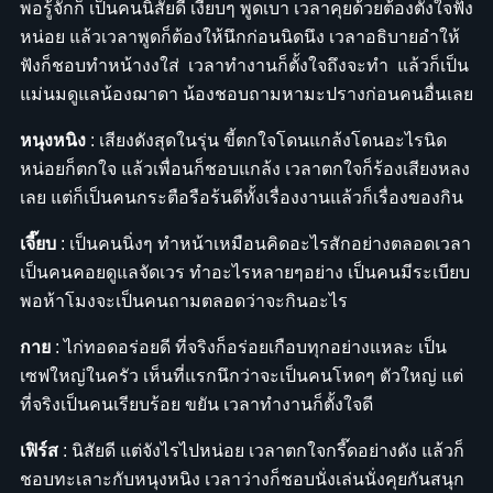
พอรู้จักก็ เป็นคนนิสัยดี เงียบๆ พูดเบา เวลาคุยด้วยต้องตั้งใจฟัง
หน่อย แล้วเวลาพูดก็ต้องให้นึกก่อนนิดนึง เวลาอธิบายอำให้
ฟังก็ชอบทำหน้างงใส่ เวลาทำงานก็ตั้งใจถึงจะทำ แล้วก็เป็น
แม่นมดูแลน้องฌาดา น้องชอบถามหามะปรางก่อนคนอื่นเลย
หนุงหนิง
: เสียงดังสุดในรุ่น ขี้ตกใจโดนแกล้งโดนอะไรนิด
หน่อยก็ตกใจ แล้วเพื่อนก็ชอบแกล้ง เวลาตกใจก็ร้องเสียงหลง
เลย แต่ก็เป็นคนกระตือรือร้นดีทั้งเรื่องงานแล้วก็เรื่องของกิน
เจี๊ยบ
: เป็นคนนิ่งๆ ทำหน้าเหมือนคิดอะไรสักอย่างตลอดเวลา
เป็นคนคอยดูแลจัดเวร ทำอะไรหลายๆอย่าง เป็นคนมีระเบียบ
พอห้าโมงจะเป็นคนถามตลอดว่าจะกินอะไร
กาย
: ไก่ทอดอร่อยดี ที่จริงก็อร่อยเกือบทุกอย่างแหละ เป็น
เซฟใหญ่ในครัว เห็นที่แรกนึกว่าจะเป็นคนโหดๆ ตัวใหญ่ แต่
ที่จริงเป็นคนเรียบร้อย ขยัน เวลาทำงานก็ตั้งใจดี
เฟิร์ส
: นิสัยดี แต่จังไรไปหน่อย เวลาตกใจกรี๊ดอย่างดัง แล้วก็
ชอบทะเลาะกับหนุงหนิง เวลาว่างก็ชอบนั่งเล่นนั่งคุยกันสนุก