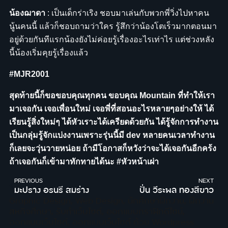
น้องฌาดา
: เป็นเด็กร่าเริง ชอบมาเล่นกับพวกพี่วิ่งไปหาคน
นู้นคนนี้ แล้วก็ชอบถามว่าใคร รู้สึกว่าน้องโตเร็วมากตอนมา
อยู่ด้วยกันทีแรกน้องยังไม่ค่อยรู้เรื่องอะไรเท่าไร แต่ช่วงหลัง
นี้น้องเริ่มคุยรู้เรื่องแล้ว
#MJR2001
สุดท้ายนี้ก็ขอขอบคุณทุกคน
ขอบคุณ
Mountain
ที่ทำให้เรา
มาเจอกัน
เจอเพื่อนใหม่
เจอพี่ที่สอนอะไรหลายๆอย่างให้
ได้
เรียนรู้สิ่งใหม่ๆ
ได้หัวเราะได้เครียดด้วยกัน
ได้รู้จักการทำงาน
เป็นกลุ่มรู้จักแบ่งงานเพราะรุ่นนี้มี
dev
หลายคนเวลาทำงาน
ก็เลยจะวุ่นวายหน่อย
ถ้ามีโอกาสก็หวังว่าจะได้เจอกันอีกคร้ง
ถ้าเจอกันก็เข้ามาทักทายได้นะ
#
หัวหน้าเผ่า
PREVIOUS
NEXT
มะปราง อรนรี สมร่าง
ปั่น วีระพล ทองสีขาว
Graphic Design
,
Web Design
,
นักศึกษาฝึกงาน
,
ฝึกงาน
สหกิจศึกษา
,
รับทำเว็บไซต์
,
ออกแบบกราฟิกดีไซน์
,
ออกแบบเว็บไซต์
,
ออกแบบเว็บไซต์ ด้วย Wordpress