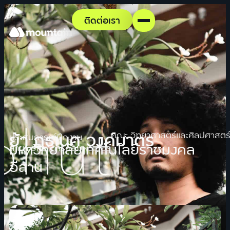
ติดต่อเรา
ย้า ภูธเนศ วงค์มาตร
คณะ วิทยาศาสตร์และศิลปศาสตร
ประสบการณ์ฝึกงาน
มหาวิทยาลัยเทคโนโลยีราชมงคล
สาขา วิทยาการคอมพิวเตอร์
อีสาน