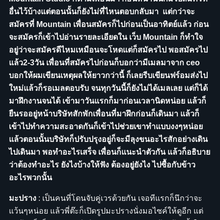
อื่นไว้บ้างแต่ตอนนั้นก็ยังไม่ที่ไหนตอบกลับมา แต่กว่าจะ
สมัครที่ Mountain เพื่อนสมัครก็ไปก่อนเป็นอาทิตย์แล้ว ก่อน
จะสมัครก็เข้าไปอ่านรายละเอียดใน เว็บ Mountain ก็ทำใจ
อยู่ว่าจะสมัครดีไหมเหมือนจะโหดแต่ก็สมัครไป พอสมัครไป
แล้ว2-3วัน เพื่อนที่สมัครไปก่อนก็บอกว่ามีเมลมาจาก ceo
บอกให้ผมเขียนเหตุผลให้ยาวกว่านี้ ก็เลยรีบเขียนฟร์อมส่งไป
ใหม่แล้วก็รอเมลตอบรับ จนทุกวันนี้ก็ยังไม่ได้เมลเลย แต่ก็ได้
มาฝึกงานจนได้ เข้ามาวันแรกก็มาก่อนเวลานิดหน่อย แล้วก็
ยืนรออยู่หน้าบริษัทสักพักเพื่อนที่มาฝึกก่อนก็เดินมา แล้วก็
เข้าไปทำความสะอาดกันก็เข้าไปช่วยเขาทำแบบงงๆหน่อย
แล้วตอนนั้นบริษัทก็ปรับปรุงอยู่ก็จะมีลุงขนอะไรสักอย่างเดิน
ไปเดินมา พอทำอะไรเสร็จ เพื่อนก็แนะนำตัวกัน แล้วก็อธิบาย
ว่าต้องทำอะไร ยังไงบ้างให้ฟัง ต้องอยู่ยังไง ไปซื้อกับข้าว
อะไรพวกนั้น
มะปราง
: เป็นคนที่โดนจับคู่เวรด้วยกัน เจอทีแรกก็นึกว่าจะ
แว้นๆหน่อย แล้วพี่ต๊ะก็เปิดรูปมะปรางนั่งมอไซค์ให้ดูอีก แต่