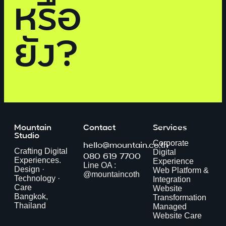
หรือ
ยัง?
Mountain
Contact
Services
Studio
hello@mountain.co.th
Corporate
Crafting Digital
Digital
080 619 7700
Experiences.
Experience
Line OA :
Design ·
Web Platform &
@mountaincoth
Technology ·
Integration
Care
Website
Bangkok,
Transformation
Thailand
Managed
Website Care